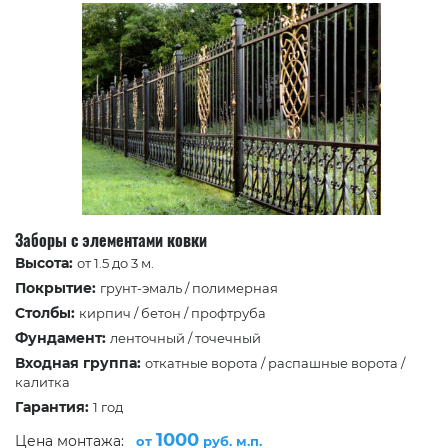
Заборы с элементами ковки
Высота:
от 1.5 до 3 м.
Покрытие:
грунт-эмаль / полимерная
Столбы:
кирпич / бетон / профтруба
Фундамент:
ленточный / точечный
Входная группа:
откатные ворота / распашные ворота /
калитка
Гарантия:
1 год
1000
Цена монтажа:
от
руб. м.п.