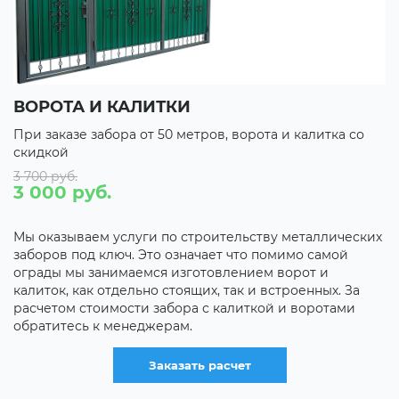
ПОЛУЧИТЬ СКИДКУ НА ОБЩ
рота и калитка со
При заказе забора от 50 метров ворота
скидкой 10%
СКИДКА НА ОБЪЕМ
Свыше 60 м. - 3%
Свыше 100 м. - 5%
ьству металлических
то помимо самой
Свыше 200 м. - 7%
ием ворот и
 и встроенных. За
Строить вместе - выгодно! Компания 
ткой и воротами
дает скидки на объем. Если вы решили
и узнали что того же хочет вам сосед, 
родственник - приходите вместе и вы 
т
скидку на общий объем.